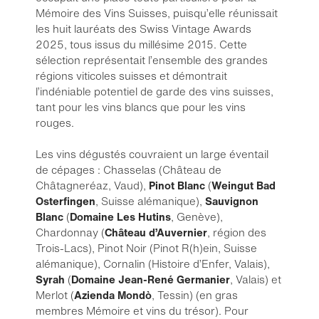
Mémoire des Vins Suisses, puisqu’elle réunissait
les huit lauréats des Swiss Vintage Awards
2025, tous issus du millésime 2015. Cette
sélection représentait l’ensemble des grandes
régions viticoles suisses et démontrait
l’indéniable potentiel de garde des vins suisses,
tant pour les vins blancs que pour les vins
rouges.
Les vins dégustés couvraient un large éventail
de cépages : Chasselas (Château de
Châtagneréaz, Vaud),
Pinot Blanc
(
Weingut Bad
Osterfingen
, Suisse alémanique),
Sauvignon
Blanc
(
Domaine Les Hutins
, Genève),
Chardonnay (
Château d’Auvernier
, région des
Trois-Lacs), Pinot Noir (Pinot R(h)ein, Suisse
alémanique), Cornalin (Histoire d’Enfer, Valais),
Syrah
(
Domaine Jean-René Germanier
, Valais) et
Merlot (
Azienda Mondò
, Tessin) (en gras
membres Mémoire et vins du trésor). Pour