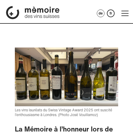
de
fr
To
na
Les vins lauréats du Swiss Vintage Award 2025 ont suscité
l’enthousiasme à Londres. (Photo José Vouillamoz)
La Mémoire à l’honneur lors de