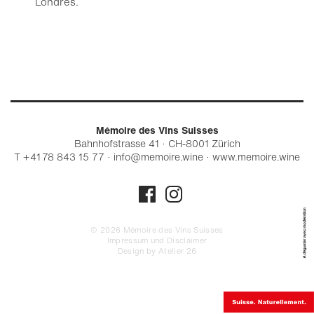
Londres.
Mémoire des Vins Suisses
Bahnhofstrasse 41 · CH-8001 Zürich
T + 41 78 843 15 77
·
info@memoire.wine
·
www.memoire.wine
© 2026 Mémoire des Vins Suisses
Impressum und Disclaimer
Design by Atelier 26