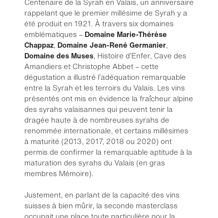
Centenaire de la Syrah en Valais, un anniversaire
rappelant que le premier millésime de Syrah y a
été produit en 1921. À travers six domaines
emblématiques –
Domaine Marie-Thérèse
Chappaz
,
Domaine Jean-René Germanier
,
Domaine des Muses
, Histoire d’Enfer, Cave des
Amandiers et Christophe Abbet – cette
dégustation a illustré l’adéquation remarquable
entre la Syrah et les terroirs du Valais. Les vins
présentés ont mis en évidence la fraîcheur alpine
des syrahs valaisannes qui peuvent tenir la
dragée haute à de nombreuses syrahs de
renommée internationale, et certains millésimes
à maturité (2013, 2017, 2018 ou 2020) ont
permis de confirmer la remarquable aptitude à la
maturation des syrahs du Valais (en gras
membres Mémoire).
Justement, en parlant de la capacité des vins
suisses à bien mûrir, la seconde masterclass
occupait une place toute particulière pour la